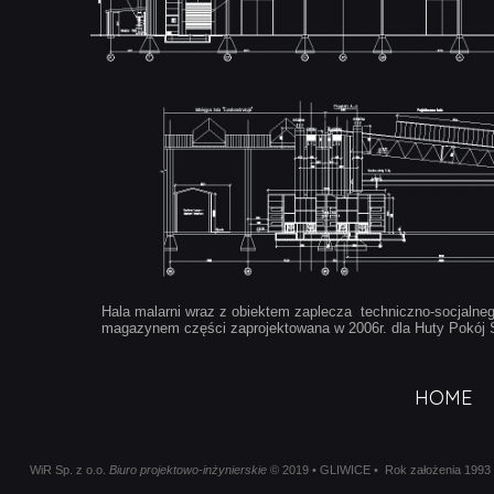
Hala malarni wraz z obiektem zaplecza techniczno-socjalneg
magazynem części zaprojektowana w 2006r. dla Huty Pokój 
HOME
WiR Sp. z o.o.
Biuro projektowo-inżynierskie
© 2019 • GLIWICE • Rok założenia 1993